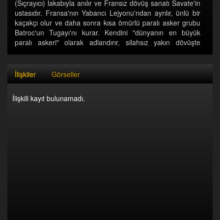
(Sıçrayıcı) lakabıyla anılır ve Fransız dövüş sanatı Savate'in
ustasıdır. Fransa'nın Yabancı Lejyonu'ndan ayrılır, ünlü bir
kaçakçı olur ve daha sonra kısa ömürlü paralı asker grubu
Batroc'un Tugayı'nı kurar. Kendini "dünyanın en büyük
paralı askeri" olarak adlandırır, silahsız yakın dövüşte
mükemmel bir rakiptir ve sık sık Captain America ile savaşır,
ancak şimdiye kadar onun için ciddi bir tehdit
oluşturmamıştır.
İlişkiler
Görseller
İlişkili kayıt bulunamadı.