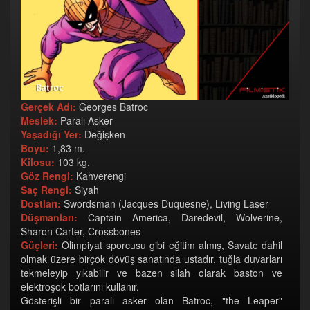
Gerçek Adı:
Georges Batroc
Meslek:
Paralı Asker
Yaşadığı Yer:
Değişken
Boyu:
1,83 m.
Kilosu:
103 kg.
Göz Rengi:
Kahverengi
Saç Rengi:
Siyah
Dostları:
Swordsman (Jacques Duquesne), Living Laser
Düşmanları:
Captain America, Daredevil, Wolverine,
Sharon Carter, Crossbones
Güçleri:
Olimpiyat sporcusu gibi eğitim almış, Savate dahil
olmak üzere birçok dövüş sanatında ustadır, tuğla duvarları
tekmeleyip yıkabilir ve bazen silah olarak baston ve
elektroşok botlarını kullanır.
Gösterişli bir paralı asker olan Batroc, "the Leaper"