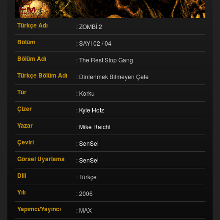
Türkçe Adı
: ZOMBİ 2
Bölüm
: SAYI 02 / 04
Bölüm Adı
: The Rest Stop Gang
Türkçe Bölüm Adı
: Dinlenmek Bilmeyen Çete
Tür
: Korku
Çizer
:
Kyle Hotz
Yazar
:
Mike Raicht
Çeviri
:
SenSei
Görsel Uyarlama
:
SenSei
Dili
: Türkçe
Yılı
: 2006
Yapımcı/Yayıncı
: MAX