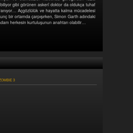
biliyor gibi görünen askerî doktor da oldukça tuhaf
ranıyor… Açgözlülük ve hayatta kalma mücadelesi
kunç bir ortamda çarpışırken, Simon Garth adındaki
 adam herkesin kurtuluşunun anahtarı olabilir…
OMBIE 3