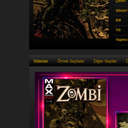
Çeviri
Görsel
Dili
Yılı
Yapımcı
Videolar
Örnek Sayfalar
Diğer Sayılar
D