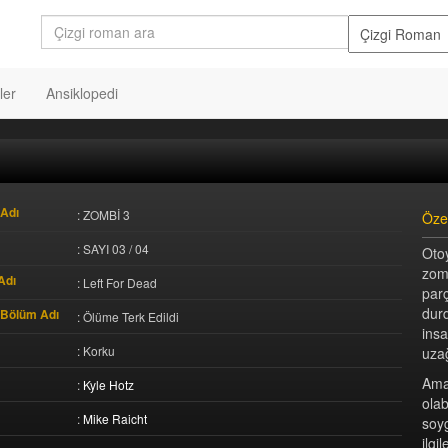
ler
Ansiklopedi
Adı
: ZOMBİ 3
Öze
: SAYI 03 / 04
Oto
zomb
Adı
: Left For Dead
par
dur
 Bölüm Adı
: Ölüme Terk Edildi
ins
: Korku
uzağ
Ama
:
Kyle Hotz
ola
:
Mike Raicht
soy
ilg