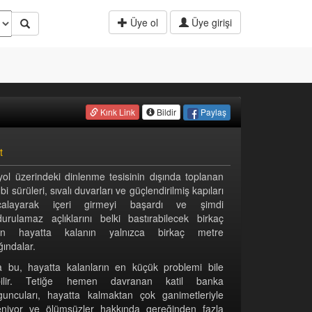
Üye ol
Üye girişi
Paylaş
Kırık Link
Bildir
t
yol üzerindeki dinlenme tesisinin dışında toplanan
i sürüleri, sıvalı duvarları ve güçlendirilmiş kapıları
çalayarak içeri girmeyi başardı ve şimdi
durulamaz açlıklarını belki bastırabilecek birkaç
an hayatta kalanın yalnızca birkaç metre
ındalar.
 bu, hayatta kalanların en küçük problemi bile
bilir. Tetiğe hemen davranan katil banka
guncuları, hayatta kalmaktan çok ganimetleriyle
ileniyor ve ölümsüzler hakkında gereğinden fazla