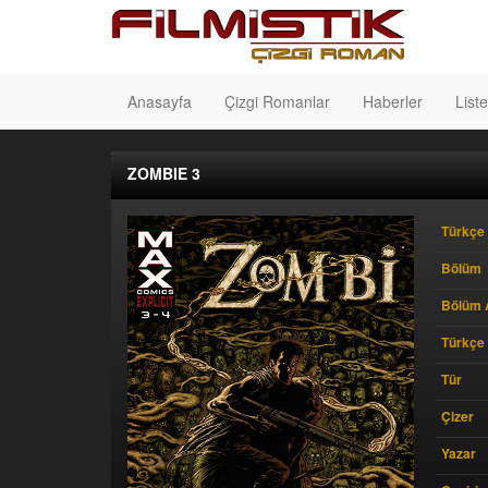
Anasayfa
Çizgi Romanlar
Haberler
Liste
ZOMBIE 3
Türkçe 
Bölüm
Bölüm 
Türkçe
Tür
Çizer
Yazar