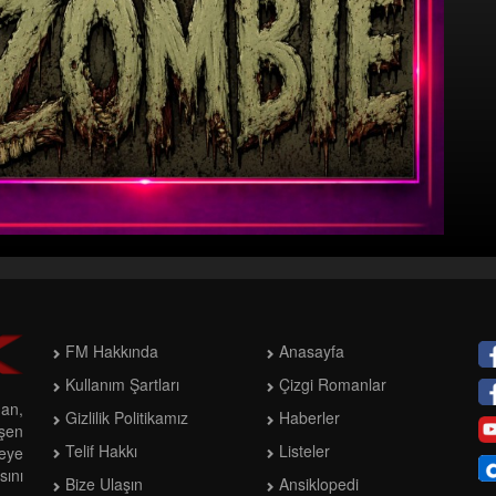
FM Hakkında
Anasayfa
Kullanım Şartları
Çizgi Romanlar
man,
Gizlilik Politikamız
Haberler
işen
Telif Hakkı
Listeler
meye
ını
Bize Ulaşın
Ansiklopedi