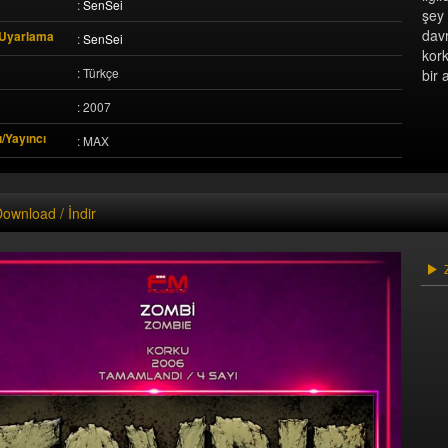
:
SenSei
şey 
dav
 Uyarlama
:
SenSei
kor
: Türkçe
bir
: 2007
/Yayıncı
: MAX
ownload / İndir
Z