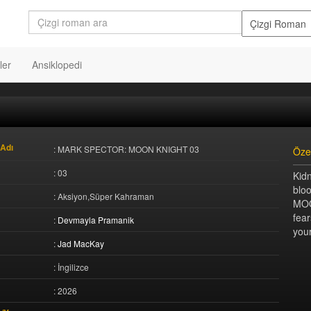
ler
Ansiklopedi
Adı
: MARK SPECTOR: MOON KNIGHT 03
Öze
: 03
Kid
blo
: Aksiyon,Süper Kahraman
MOO
fea
:
Devmayla Pramanik
your
:
Jad MacKay
: İngilizce
: 2026