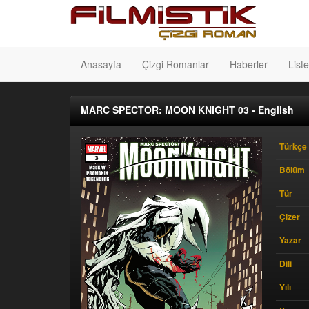
Anasayfa
Çizgi Romanlar
Haberler
Liste
MARC SPECTOR: MOON KNIGHT 03 - English
Türkçe 
Bölüm
Tür
Çizer
Yazar
Dili
Yılı