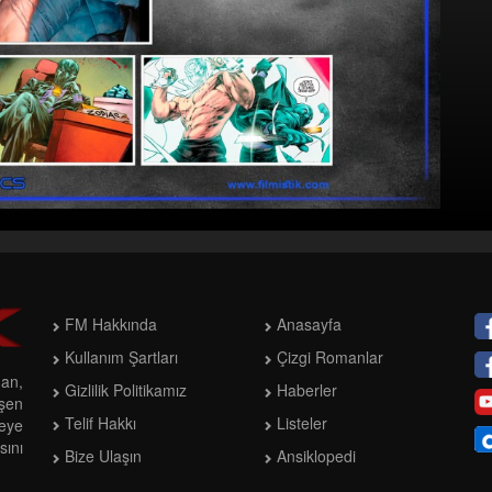
FM Hakkında
Anasayfa
Kullanım Şartları
Çizgi Romanlar
man,
Gizlilik Politikamız
Haberler
işen
Telif Hakkı
Listeler
meye
ını
Bize Ulaşın
Ansiklopedi