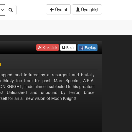
Üye ol
Üye girişi
Paylaş
Kırık Link
Bildir
t
napped and tortured by a resurgent and brutally
odthirsty foe from his past, Marc Spector, A.K.A.
N KNIGHT, finds himself subjected to his greatest
rs! Unleashed and unbound by terror, brace
self for an all-new vision of Moon Knight!