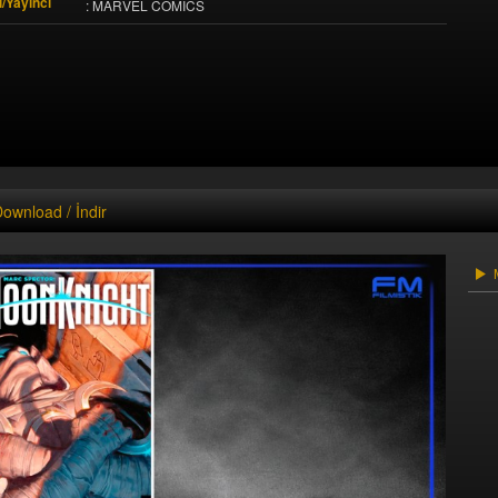
/Yayıncı
: MARVEL COMICS
ownload / İndir
M