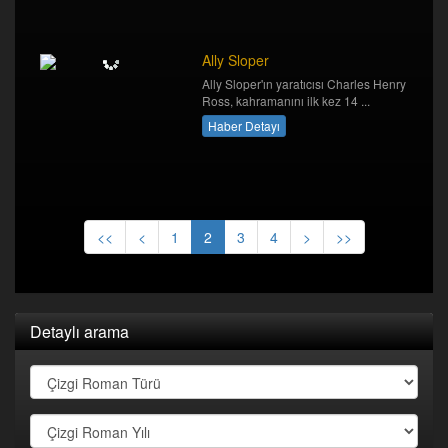
Ally Sloper
Ally Sloper'ın yaratıcısı Charles Henry
Ross, kahramanını ilk kez 14 ...
Haber Detayı
<<
<
1
2
3
4
>
>>
Detaylı arama