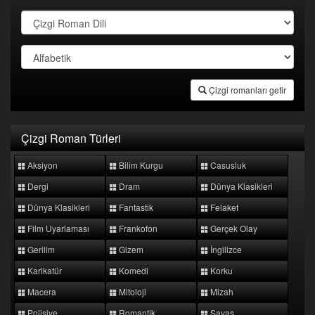
Çizgi romanları getir
Çizgi Roman Türleri
Aksiyon
Bilim Kurgu
Casusluk
Dergi
Dram
Dünya Klasikleri
Dünya Klasikleri
Fantastik
Felaket
Film Uyarlaması
Frankofon
Gerçek Olay
Gerilim
Gizem
İngilizce
Karikatür
Komedi
Korku
Macera
Mitoloji
Mizah
Polisiye
Romantik
Savaş