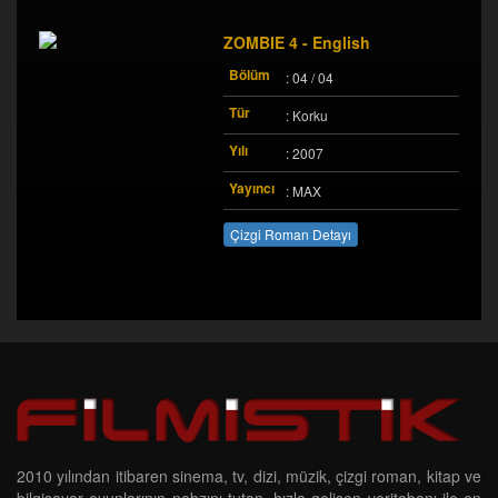
ZOMBIE 4 - English
Bölüm
: 04 / 04
Tür
: Korku
Yılı
: 2007
Yayıncı
: MAX
Çizgi Roman Detayı
2010 yılından itibaren sinema, tv, dizi, müzik, çizgi roman, kitap ve
bilgisayar oyunlarının nabzını tutan, hızla gelişen veritabanı ile en