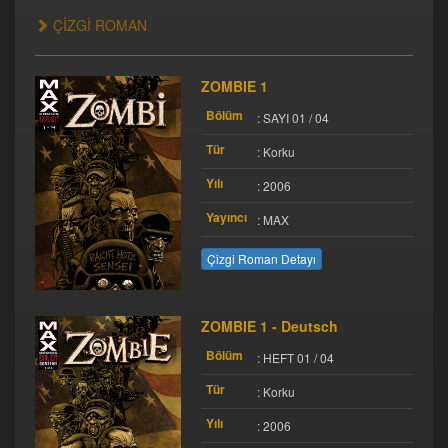
ÇİZGİ ROMAN
ZOMBIE 1
Bölüm
: SAYI 01 / 04
Tür
: Korku
Yılı
: 2006
Yayıncı
: MAX
Çizgi Roman Detayı
ZOMBIE 1 - Deutsch
Bölüm
: HEFT 01 / 04
Tür
: Korku
Yılı
: 2006