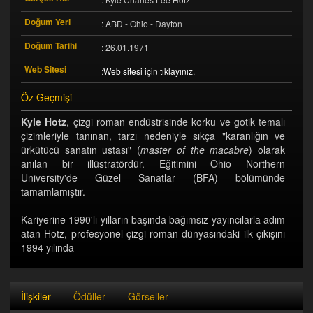
Doğum Yeri
: ABD - Ohio - Dayton
Doğum Tarihi
: 26.01.1971
Web Sitesi
:
Web sitesi için tıklayınız.
Öz Geçmişi
Kyle Hotz
, çizgi roman endüstrisinde korku ve gotik temalı
çizimleriyle tanınan, tarzı nedeniyle sıkça "karanlığın ve
ürkütücü sanatın ustası" (
master of the macabre
) olarak
anılan bir illüstratördür. Eğitimini Ohio Northern
University'de Güzel Sanatlar (BFA) bölümünde
tamamlamıştır.
Kariyerine 1990'lı yılların başında bağımsız yayıncılarla adım
atan Hotz, profesyonel çizgi roman dünyasındaki ilk çıkışını
1994 yılında
İlişkiler
Ödüller
Görseller