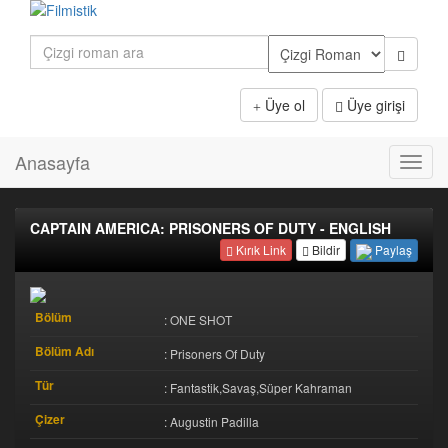
Üye ol
Üye girişi
Anasayfa
Toggl
navig
CAPTAIN AMERICA: PRISONERS OF DUTY - ENGLISH
Paylaş
Kırık Link
Bildir
Bölüm
: ONE SHOT
Bölüm Adı
: Prisoners Of Duty
Tür
: Fantastik,Savaş,Süper Kahraman
Çizer
: Augustin Padilla