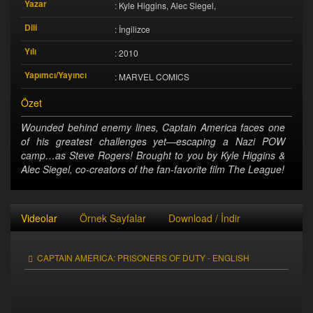
Yazar
: Kyle Higgins, Alec Siegel,
Dili
: İngilizce
Yılı
: 2010
Yapımcı/Yayıncı
: MARVEL COMICS
Özet
Wounded behind enemy lines, Captain America faces one
of his greatest challenges yet—escaping a Nazi POW
camp…as Steve Rogers! Brought to you by Kyle Higgins &
Alec Siegel, co-creators of the fan-favorite film The League!
Videolar
Örnek Sayfalar
Download / İndir
CAPTAIN AMERICA: PRISONERS OF DUTY - ENGLISH