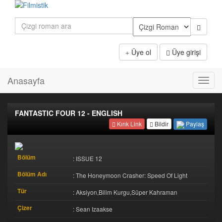
Üye ol
Üye girişi
Anasayfa
Toggl
navig
FANTASTIC FOUR 12 - ENGLISH
Paylaş
Kırık Link
Bildir
Bölüm
: ISSUE 12
Bölüm Adı
: The Honeymoon Crasher: Speed Of Light
Tür
: Aksiyon,Bilim Kurgu,Süper Kahraman
Çizer
: Sean Izaakse