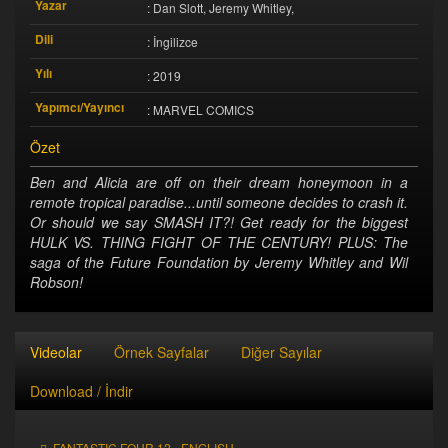
Yazar
: Dan Slott, Jeremy Whitley,
Dili
: İngilizce
Yılı
: 2019
Yapımcı/Yayıncı
: MARVEL COMICS
Özet
Ben and Alicia are off on their dream honeymoon in a
remote tropical paradise...until someone decides to crash it.
Or should we say SMASH IT?! Get ready for the biggest
HULK VS. THING FIGHT OF THE CENTURY! PLUS: The
saga of the Future Foundation by Jeremy Whitley and Wil
Robson!
Videolar
Örnek Sayfalar
Diğer Sayılar
Download / İndir
FANTASTIC FOUR 12 - ENGLISH