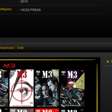
: 2015
/Yayıncı
: VICES PRESS
ownload / İndir
M