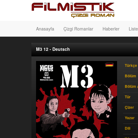
Anasayfa
Çizgi Romanlar
Haberler
Liste
M3 12 - Deutsch
Türkçe 
Bölüm
Bölüm 
Tür
Çizer
Yazar
Dili