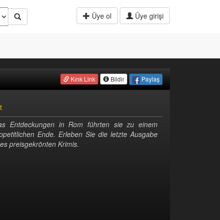
Üye ol
Üye girişi
Paylaş
Kırık Link
Bildir
t
las Entdeckungen in Rom führten sie zu einem
ppetitlichen Ende. Erleben Sie die letzte Ausgabe
ses preisgekrönten Krimis.