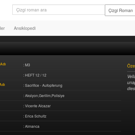
ler
Ansiklopedi
Adı
: M3
Öze
: HEFT 12 / 12
Vel
una
Adı
: Sacrifice - Aufopferung
die
: Aksiyon,Gerilim,Polisiye
: Vicente Alcazar
: Erica Schultz
: Almanca