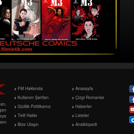
FM Hakkında
Anasayfa
Kullanım Şartları
Çizgi Romanlar
man,
Gizlilik Politikamız
Haberler
işen
Telif Hakkı
Listeler
meye
ını
Bize Ulaşın
Ansiklopedi