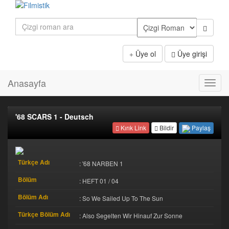
Üye ol
Üye girişi
Anasayfa
Toggl
navig
'68 SCARS 1 - Deutsch
Paylaş
Kırık Link
Bildir
Türkçe Adı
: '68 NARBEN 1
Bölüm
: HEFT 01 / 04
Bölüm Adı
: So We Sailed Up To The Sun
Türkçe Bölüm Adı
: Also Segelten Wir Hinauf Zur Sonne