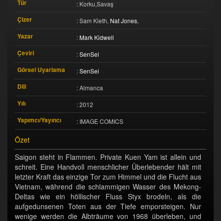
Tür
: Korku,Savaş
Çizer
: Sam Kieth,
Nat Jones
,
Yazar
:
Mark Kidwell
Çeviri
:
SenSei
Görsel Uyarlama
:
SenSei
Dili
: Almanca
Yılı
: 2012
Yapımcı/Yayıncı
: IMAGE COMICS
Özet
Saigon steht in Flammen. Private Kuen Yam ist allein und
schreit. Eine Handvoll menschlicher Überlebender hält mit
letzter Kraft das einzige Tor zum Himmel und die Flucht aus
Vietnam, während die schlammigen Wasser des Mekong-
Deltas wie ein höllischer Fluss Styx brodeln, als die
aufgedunsenen Toten aus der Tiefe emporsteigen. Nur
wenige werden die Albträume von 1968 überleben, und