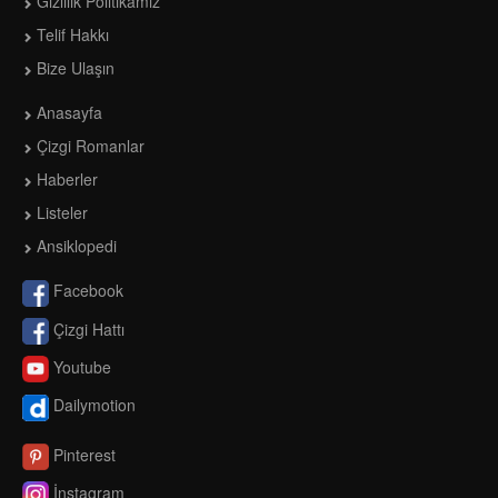
Gizlilik Politikamız
Telif Hakkı
Bize Ulaşın
Anasayfa
Çizgi Romanlar
Haberler
Listeler
Ansiklopedi
Facebook
Çizgi Hattı
Youtube
Dailymotion
Pinterest
İnstagram