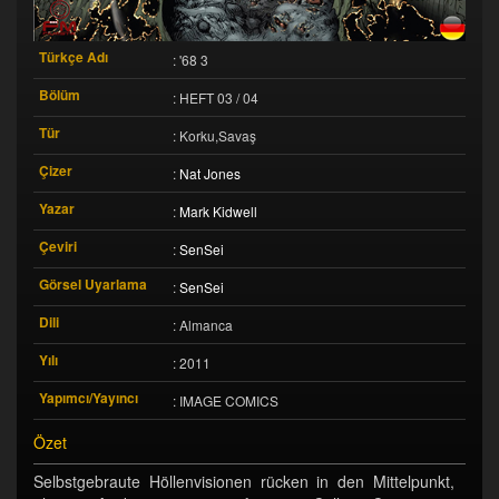
Türkçe Adı
: '68 3
Bölüm
: HEFT 03 / 04
Tür
: Korku,Savaş
Çizer
:
Nat Jones
Yazar
:
Mark Kidwell
Çeviri
:
SenSei
Görsel Uyarlama
:
SenSei
Dili
: Almanca
Yılı
: 2011
Yapımcı/Yayıncı
: IMAGE COMICS
Özet
Selbstgebraute Höllenvisionen rücken in den Mittelpunkt,