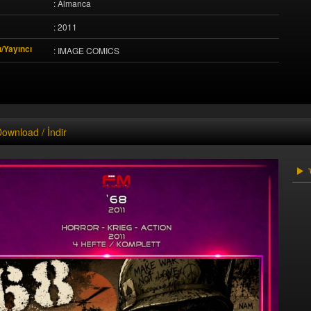
: Almanca
: 2011
/Yayıncı
: IMAGE COMICS
ownload / İndir
'