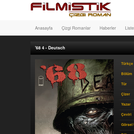
Anasayfa
Çizgi Romanlar
Haberler
Liste
'68 4 - Deutsch
Türkçe 
Bölüm
Tür
Çizer
Yazar
Çeviri
Görsel