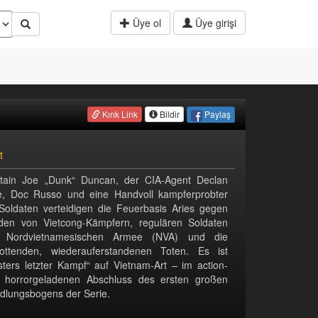
Üye ol
Üye girişi
Paylaş
Kırık Link
Bildir
t
tain Joe „Dunk“ Duncan, der CIA-Agent Declan
e, Doc Russo und eine Handvoll kampferprobter
Soldaten verteidigen die Feuerbasis Aries gegen
den von Vietcong-Kämpfern, regulären Soldaten
 Nordvietnamesischen Armee (NVA) und die
rottenden, wiederauferstandenen Toten. Es ist
sters letzter Kampf“ auf Vietnam-Art – im action-
 horrorgeladenen Abschluss des ersten großen
dlungsbogens der Serie.