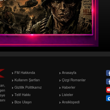
FM Hakkında
Anasayfa
Kullanım Şartları
Çizgi Romanlar
man,
Gizlilik Politikamız
Haberler
işen
Telif Hakkı
Listeler
meye
ını
Bize Ulaşın
Ansiklopedi