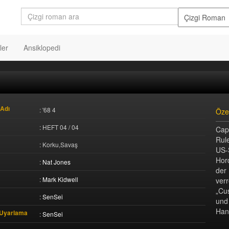
ler
Ansiklopedi
Adı
: '68 4
Öze
: HEFT 04 / 04
Cap
Rul
: Korku,Savaş
US-
Hor
:
Nat Jones
der
:
Mark Kidwell
ver
„Cu
:
SenSei
und
Han
 Uyarlama
:
SenSei