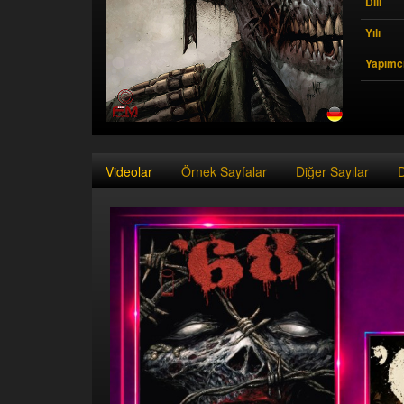
Dili
Yılı
Yapımcı
Videolar
Örnek Sayfalar
Diğer Sayılar
D