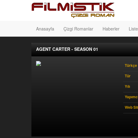
Anasayfa
Çizgi Romanlar
Haberler
Liste
AGENT CARTER - SEASON 01
Türkçe 
Tür
Yılı
Yapımcı
Web Sit