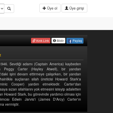
Üye ol
Üye girişi
Paylaş
Kırık Link
Bildir
t
 1946. Sevdiği adamı (Captain America) kaybeden
n Peggy Carter (Hayley Atwell), bir yandan
'daki işini devam ettirmeye çalışırken, bir yandan
hainlikle suçlanan silah üreticisi Howard Stark'a
minic Cooper) yardım etmektedir. Carter'dan
saya sızan silahlarını yok etmesini isteyip adaletten
an Howard Stark, bu görevinde yardımcı olması için
dımcısı Edwin Jarvis'i (James D'Arcy) Carter'ın
na vermiştir.