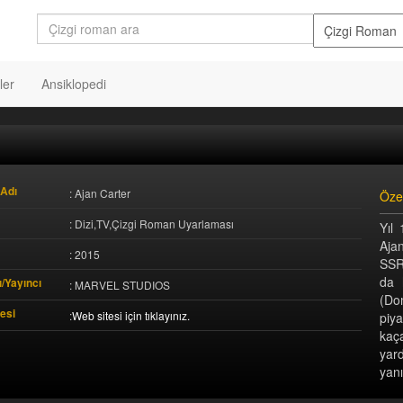
ler
Ansiklopedi
Adı
: Ajan Carter
Öze
: Dizi,TV,Çizgi Roman Uyarlaması
Yıl
Aja
: 2015
SSR
da 
/Yayıncı
: MARVEL STUDIOS
(Do
esi
:
Web sitesi için tıklayınız.
piya
kaç
yar
yanı