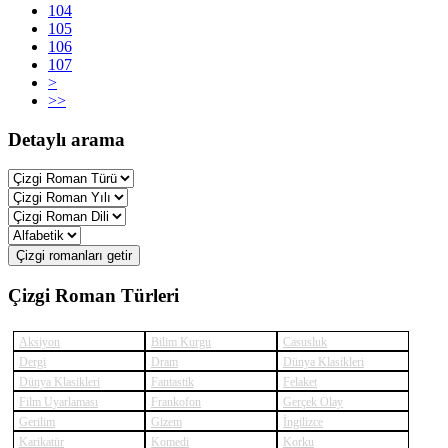
104
105
106
107
>
>>
Detaylı arama
Çizgi romanları getir
Çizgi Roman Türleri
Aksiyon
Bilim Kurgu
Casusluk
Dergi
Dram
Dünya Klasikleri
Dünya Klasikleri
Fantastik
Felaket
Film Uyarlaması
Frankofon
Gerçek Olay
Gerilim
Gizem
İngilizce
Karikatür
Komedi
Korku