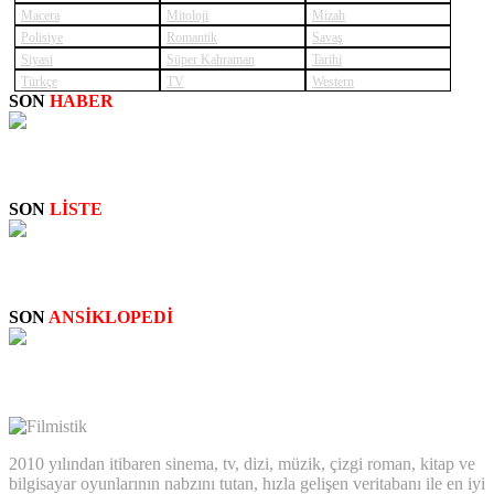
Macera
Mitoloji
Mizah
Polisiye
Romantik
Savaş
Siyasi
Süper Kahraman
Tarihi
Türkçe
TV
Western
SON
HABER
SUPERNATURAL: NEW
SON
LİSTE
STAN LEE: CAMEO SAHNELERİ
SON
ANSİKLOPEDİ
Big Bertha
2010 yılından itibaren sinema, tv, dizi, müzik, çizgi roman, kitap ve
bilgisayar oyunlarının nabzını tutan, hızla gelişen veritabanı ile en iyi