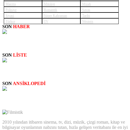
Macera
Mitoloji
Mizah
Polisiye
Romantik
Savaş
Siyasi
Süper Kahraman
Tarihi
Türkçe
TV
Western
SON
HABER
SUPERNATURAL: NEW
SON
LİSTE
STAN LEE: CAMEO SAHNELERİ
SON
ANSİKLOPEDİ
Big Bertha
2010 yılından itibaren sinema, tv, dizi, müzik, çizgi roman, kitap ve
bilgisayar oyunlarının nabzını tutan, hızla gelişen veritabanı ile en iyi