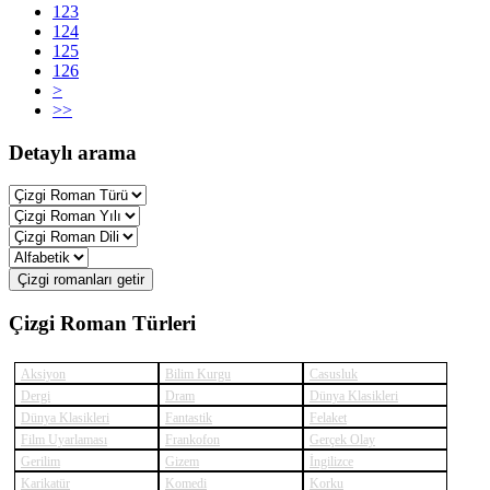
123
124
125
126
>
>>
Detaylı arama
Çizgi romanları getir
Çizgi Roman Türleri
Aksiyon
Bilim Kurgu
Casusluk
Dergi
Dram
Dünya Klasikleri
Dünya Klasikleri
Fantastik
Felaket
Film Uyarlaması
Frankofon
Gerçek Olay
Gerilim
Gizem
İngilizce
Karikatür
Komedi
Korku