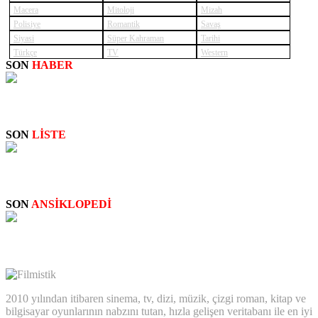
Macera
Mitoloji
Mizah
Polisiye
Romantik
Savaş
Siyasi
Süper Kahraman
Tarihi
Türkçe
TV
Western
SON
HABER
SUPERNATURAL: NEW
SON
LİSTE
STAN LEE: CAMEO SAHNELERİ
SON
ANSİKLOPEDİ
Big Bertha
2010 yılından itibaren sinema, tv, dizi, müzik, çizgi roman, kitap ve
bilgisayar oyunlarının nabzını tutan, hızla gelişen veritabanı ile en iyi