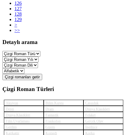
126
127
128
129
>
>>
Detaylı arama
Çizgi romanları getir
Çizgi Roman Türleri
Aksiyon
Bilim Kurgu
Casusluk
Dergi
Dram
Dünya Klasikleri
Dünya Klasikleri
Fantastik
Felaket
Film Uyarlaması
Frankofon
Gerçek Olay
Gerilim
Gizem
İngilizce
Karikatür
Komedi
Korku