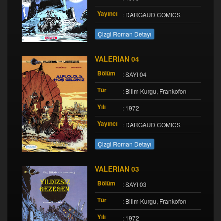
Yayıncı
: DARGAUD COMICS
Çizgi Roman Detayı
VALERIAN 04
Bölüm
: SAYI 04
Tür
: Bilim Kurgu, Frankofon
Yılı
: 1972
Yayıncı
: DARGAUD COMICS
Çizgi Roman Detayı
VALERIAN 03
Bölüm
: SAYI 03
Tür
: Bilim Kurgu, Frankofon
Yılı
: 1972