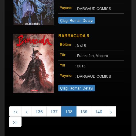
Yayıncı
: DARGAUD COMICS
Çizgi Roman Detayı
BARRACUDA 5
Bölüm
: 5 of 6
Tür
: Frankofon, Macera
Yılı
: 2015
Yayıncı
: DARGAUD COMICS
Çizgi Roman Detayı
<<
<
136
137
138
139
140
>
>>