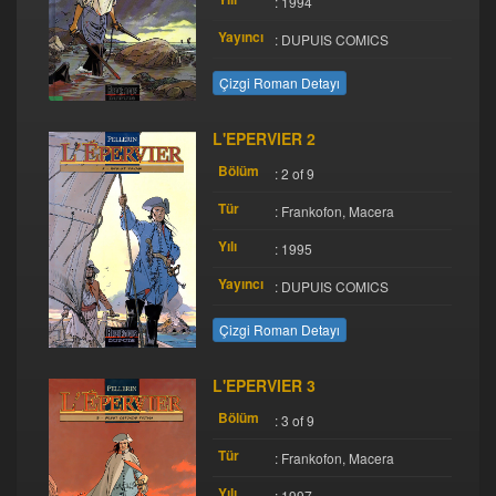
: 1994
Yayıncı
: DUPUIS COMICS
Çizgi Roman Detayı
L'EPERVIER 2
Bölüm
: 2 of 9
Tür
: Frankofon, Macera
Yılı
: 1995
Yayıncı
: DUPUIS COMICS
Çizgi Roman Detayı
L'EPERVIER 3
Bölüm
: 3 of 9
Tür
: Frankofon, Macera
Yılı
: 1997