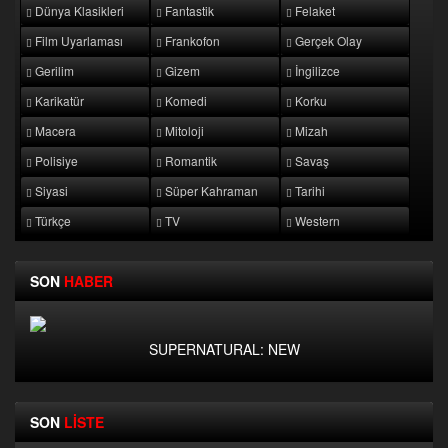
Dünya Klasikleri
Fantastik
Felaket
Film Uyarlaması
Frankofon
Gerçek Olay
Gerilim
Gizem
İngilizce
Karikatür
Komedi
Korku
Macera
Mitoloji
Mizah
Polisiye
Romantik
Savaş
Siyasi
Süper Kahraman
Tarihi
Türkçe
TV
Western
SON
HABER
SUPERNATURAL: NEW
SON
LİSTE