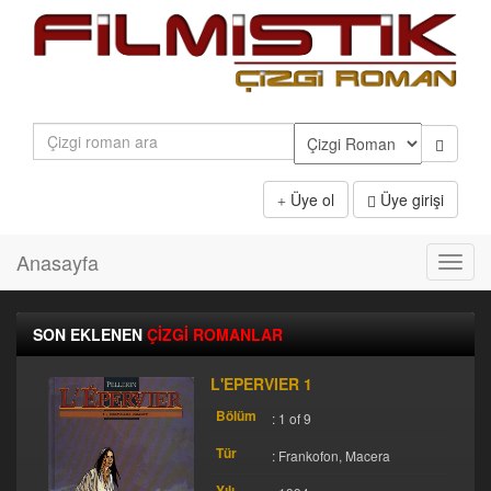
Üye ol
Üye girişi
Anasayfa
Toggl
navig
SON EKLENEN
ÇİZGİ ROMANLAR
L'EPERVIER 1
Bölüm
: 1 of 9
Tür
: Frankofon, Macera
Yılı