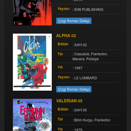
Yayıncı
: IDW PUBLISHING
Çizgi Roman Detayı
ALPHA 02
Bölüm
: SAYI 02
Tür
: Casusluk, Frankofon,
Macera, Polisiye
Yılı
: 1997
Yayıncı
: LE LOMBARD
Çizgi Roman Detayı
VALERIAN 05
Bölüm
: SAYI 05
Tür
: Bilim Kurgu, Frankofon
Yılı
: 1975