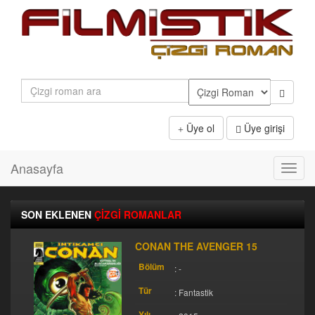
Üye ol
Üye girişi
Anasayfa
Toggl
navig
SON EKLENEN
ÇİZGİ ROMANLAR
CONAN THE AVENGER 15
Bölüm
: -
Tür
: Fantastik
Yılı