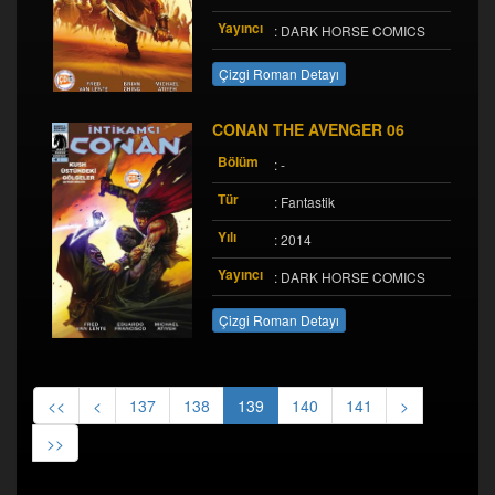
Yayıncı
: DARK HORSE COMICS
Çizgi Roman Detayı
CONAN THE AVENGER 06
Bölüm
: -
Tür
: Fantastik
Yılı
: 2014
Yayıncı
: DARK HORSE COMICS
Çizgi Roman Detayı
<<
<
137
138
139
140
141
>
>>