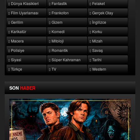
Dünya Klasikleri
Fantastik
Felaket
Film Uyarlaması
Frankofon
Gerçek Olay
Gerilim
Gizem
İngilizce
Karikatür
Komedi
Korku
Macera
Mitoloji
Mizah
Polisiye
Romantik
Savaş
Siyasi
Süper Kahraman
Tarihi
Türkçe
TV
Western
SON
HABER