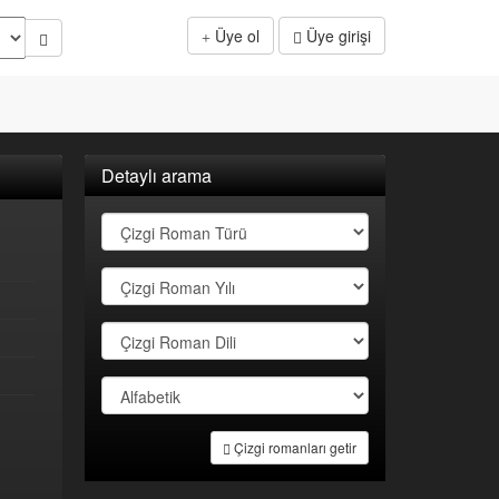
Üye ol
Üye girişi
Detaylı arama
Çizgi romanları getir