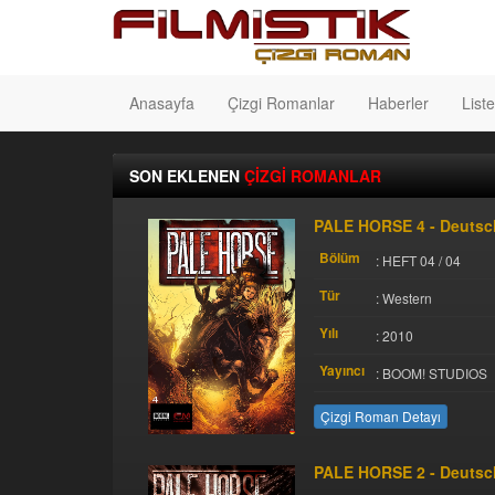
Anasayfa
Çizgi Romanlar
Haberler
Liste
SON EKLENEN
ÇİZGİ ROMANLAR
PALE HORSE 4 - Deutsc
Bölüm
: HEFT 04 / 04
Tür
: Western
Yılı
: 2010
Yayıncı
: BOOM! STUDIOS
Çizgi Roman Detayı
PALE HORSE 2 - Deutsc