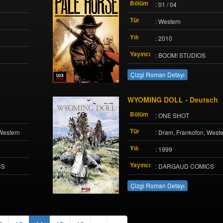
Bölüm
: 01 / 04
Tür
: Western
Yılı
: 2010
Yayıncı
: BOOM! STUDIOS
Çizgi Roman Detayı
WYOMING DOLL - Deutsch
Bölüm
: ONE SHOT
Tür
Western
: Dram, Frankofon, West
Yılı
: 1999
Yayıncı
CS
: DARGAUD COMICS
Çizgi Roman Detayı