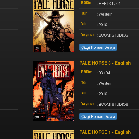
Bölüm
: HEFT 01 / 04
Tür
: Western
Yılı
: 2010
Yayıncı
: BOOM! STUDIOS
Çizgi Roman Detayı
h
PALE HORSE 3 - English
Bölüm
: 03 / 04
Tür
: Western
Yılı
: 2010
Yayıncı
: BOOM! STUDIOS
Çizgi Roman Detayı
h
PALE HORSE 1 - English