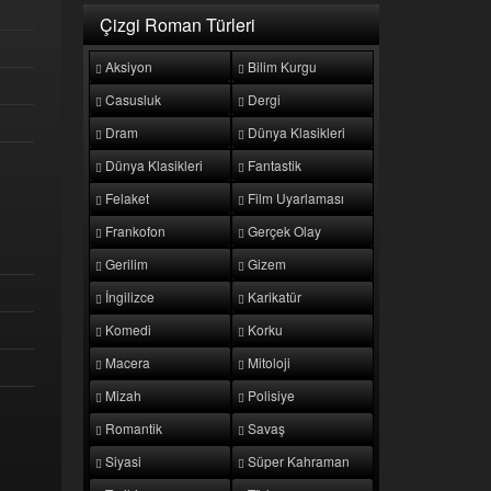
Çizgi Roman Türleri
Aksiyon
Bilim Kurgu
Casusluk
Dergi
Dram
Dünya Klasikleri
Dünya Klasikleri
Fantastik
Felaket
Film Uyarlaması
Frankofon
Gerçek Olay
Gerilim
Gizem
İngilizce
Karikatür
Komedi
Korku
Macera
Mitoloji
Mizah
Polisiye
Romantik
Savaş
Siyasi
Süper Kahraman