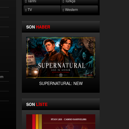
Tarihi
Türkçe
TV
Western
SON
HABER
ern
SUPERNATURAL: NEW
SON
LİSTE