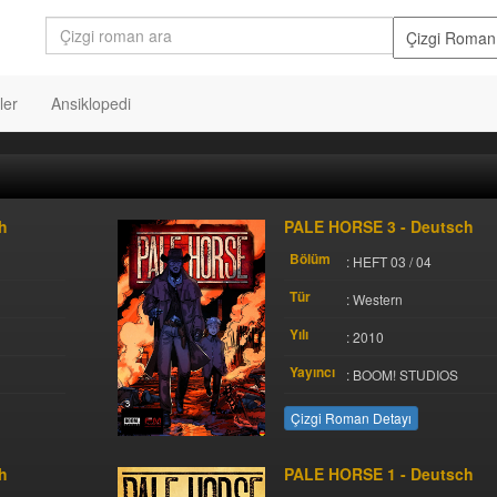
ler
Ansiklopedi
h
PALE HORSE 3 - Deutsch
Bölüm
: HEFT 03 / 04
Tür
: Western
Yılı
: 2010
Yayıncı
: BOOM! STUDIOS
Çizgi Roman Detayı
h
PALE HORSE 1 - Deutsch