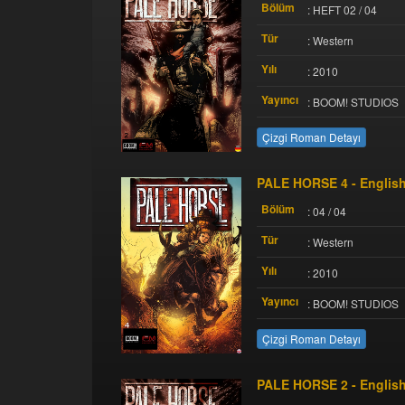
Bölüm
: HEFT 02 / 04
Tür
: Western
Yılı
: 2010
Yayıncı
: BOOM! STUDIOS
Çizgi Roman Detayı
PALE HORSE 4 - Englis
Bölüm
: 04 / 04
Tür
: Western
Yılı
: 2010
Yayıncı
: BOOM! STUDIOS
Çizgi Roman Detayı
PALE HORSE 2 - Englis