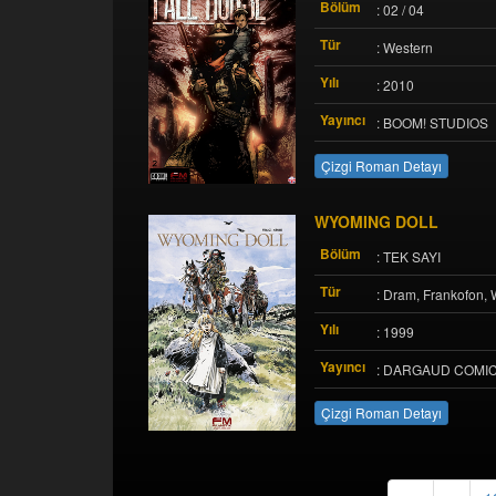
Bölüm
: 02 / 04
Tür
: Western
Yılı
: 2010
Yayıncı
: BOOM! STUDIOS
Çizgi Roman Detayı
WYOMING DOLL
Bölüm
: TEK SAYI
Tür
: Dram, Frankofon, 
Yılı
: 1999
Yayıncı
: DARGAUD COMI
Çizgi Roman Detayı