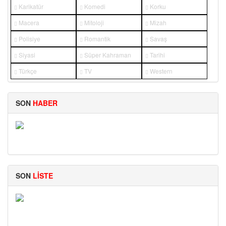
Karikatür
Komedi
Korku
Macera
Mitoloji
Mizah
Polisiye
Romantik
Savaş
Siyasi
Süper Kahraman
Tarihi
Türkçe
TV
Western
SON
HABER
SUPERNATURAL: NEW
SON
LİSTE
STAN LEE: CAMEO SAHNELERİ