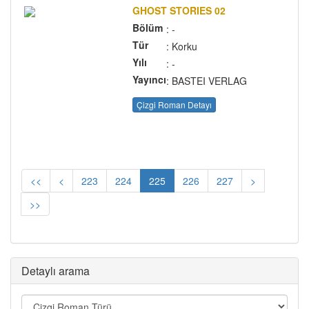
GHOST STORIES 02
Bölüm
: -
Tür
: Korku
Yılı
: -
Yayıncı
: BASTEI VERLAG
Çizgi Roman Detayı
<<
<
223
224
225
226
227
>
>>
Detaylı arama