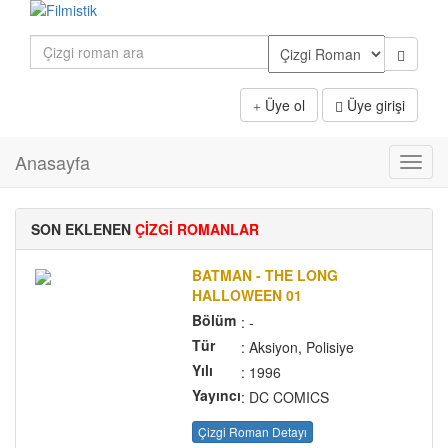
Üye ol
Üye girişi
Anasayfa
Toggl
navig
SON EKLENEN
ÇİZGİ ROMANLAR
BATMAN - THE LONG
HALLOWEEN 01
Bölüm
: -
Tür
: Aksiyon, Polisiye
Yılı
: 1996
Yayıncı
: DC COMICS
Çizgi Roman Detayı