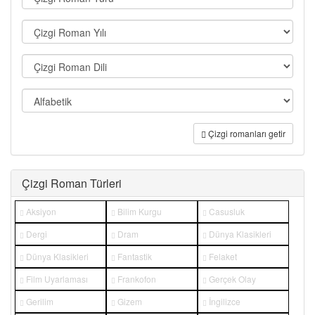
Çizgi romanları getir
Çizgi Roman Türleri
Aksiyon
Bilim Kurgu
Casusluk
Dergi
Dram
Dünya Klasikleri
Dünya Klasikleri
Fantastik
Felaket
Film Uyarlaması
Frankofon
Gerçek Olay
Gerilim
Gizem
İngilizce