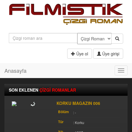
Üye ol
Üye girişi
Anasayfa
Toggl
navig
SON EKLENEN
ÇİZGİ ROMANLAR
KORKU MAGAZIN 006
Bölüm
: -
Tür
: Korku
Yılı