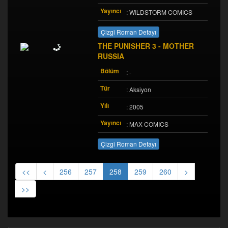
Yayıncı
: WILDSTORM COMICS
Çizgi Roman Detayı
THE PUNISHER 3 - MOTHER
RUSSIA
Bölüm
: -
Tür
: Aksiyon
Yılı
: 2005
Yayıncı
: MAX COMICS
Çizgi Roman Detayı
<<
<
256
257
258
259
260
>
>>