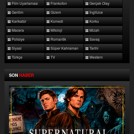
Film Uyarlaması
Frankofon
Gerçek Olay
Gerilim
Gizem
İngilizce
Karikatür
Komedi
Korku
Macera
Mitoloji
Mizah
Polisiye
Romantik
Savaş
Siyasi
Süper Kahraman
Tarihi
Türkçe
TV
Western
SON
HABER