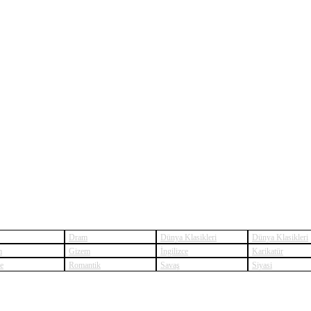
Dram
Dünya Klasikleri
Dünya Klasikleri
m
Gizem
İngilizce
Karikatür
ye
Romantik
Savaş
Siyasi
RNATURAL: NEW