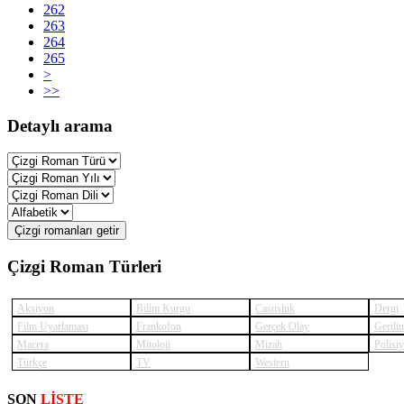
262
263
264
265
>
>>
Detaylı arama
Çizgi romanları getir
Çizgi Roman Türleri
Aksiyon
Bilim Kurgu
Casusluk
Dergi
Film Uyarlaması
Frankofon
Gerçek Olay
Gerili
Macera
Mitoloji
Mizah
Polisi
Türkçe
TV
Western
SUPE
SON
LİSTE