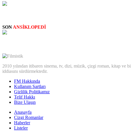
STAN LEE: CAMEO SAHNELERİ
SON
ANSİKLOPEDİ
Big Bertha
2010 yılından itibaren sinema, tv, dizi, müzik, çizgi roman, kitap ve b
iddiasını sürdürmektedir.
FM Hakkında
Kullanım Şartları
Gizlilik Politikamız
Telif Hakkı
Bize Ulaşın
Anasayfa
Çizgi Romanlar
Haberler
Listeler