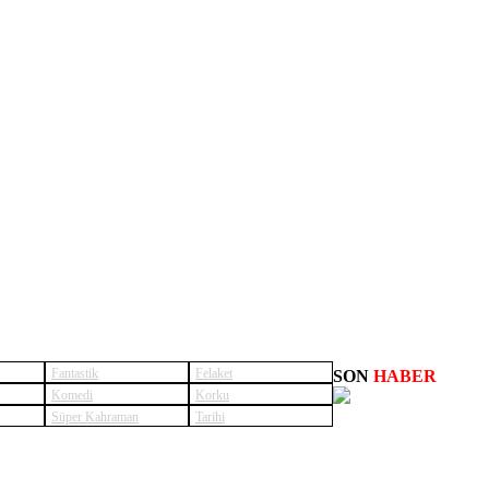
Fantastik
Felaket
SON
HABER
Komedi
Korku
Süper Kahraman
Tarihi