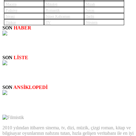
Macera
Mitoloji
Mizah
Polisiye
Romantik
Savaş
Siyasi
Süper Kahraman
Tarihi
Türkçe
TV
Western
SON
HABER
SUPERNATURAL: NEW
SON
LİSTE
STAN LEE: CAMEO SAHNELERİ
SON
ANSİKLOPEDİ
Big Bertha
2010 yılından itibaren sinema, tv, dizi, müzik, çizgi roman, kitap ve
bilgisayar oyunlarının nabzını tutan, hızla gelişen veritabanı ile en iyi