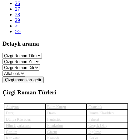
26
27
28
29
>
>>
Detaylı arama
Çizgi romanları getir
Çizgi Roman Türleri
Aksiyon
Bilim Kurgu
Casusluk
Dergi
Dram
Dünya Klasikleri
Dünya Klasikleri
Fantastik
Felaket
Film Uyarlaması
Frankofon
Gerçek Olay
Gerilim
Gizem
İngilizce
Karikatür
Komedi
Korku