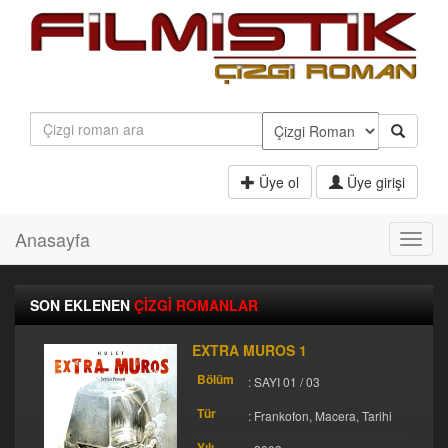
Üye ol
Üye girişi
Anasayfa
Toggl
navig
SON EKLENEN
ÇİZGİ ROMANLAR
EXTRA MUROS 1
Bölüm
: SAYI 01 / 03
Tür
: Frankofon, Macera, Tarihi
Yılı