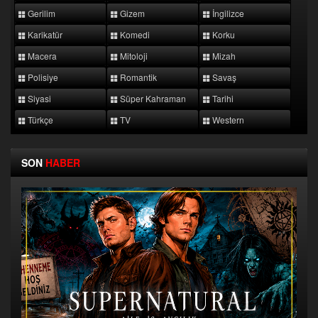
Gerilim
Gizem
İngilizce
Karikatür
Komedi
Korku
Macera
Mitoloji
Mizah
Polisiye
Romantik
Savaş
Siyasi
Süper Kahraman
Tarihi
Türkçe
TV
Western
SON
HABER