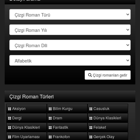
Çizgi romanları getir
Çizgi Roman Türleri
Aksiyon
Bilim Kurgu
Casusluk
Dergi
Dram
Dünya Klasikleri
Dünya Klasikleri
Fantastik
Felaket
Film Uyarlaması
Frankofon
Gerçek Olay