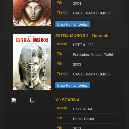
Yılı
: 2004
Yayıncı
: CASTERMAN COMICS
Çizgi Roman Detayı
EXTRA MUROS 1 - Deutsch
Bölüm
: HEFT 01 / 03
Tür
: Frankofon, Macera, Tarihi
Yılı
: 2003
Yayıncı
: CASTERMAN COMICS
Çizgi Roman Detayı
'68 SCARS 4
Bölüm
: SAYI 04 / 04
Tür
: Korku, Savaş
Yılı
: 2013