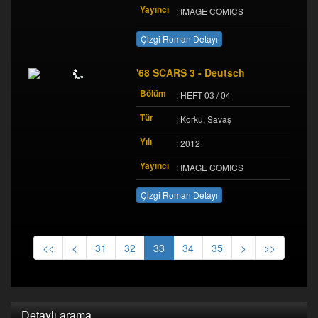
Yayıncı
: IMAGE COMICS
Çizgi Roman Detayı
'68 SCARS 3 - Deutsch
Bölüm
: HEFT 03 / 04
Tür
: Korku, Savaş
Yılı
: 2012
Yayıncı
: IMAGE COMICS
Çizgi Roman Detayı
<<
<
31
32
33
34
35
>
>>
Detaylı arama