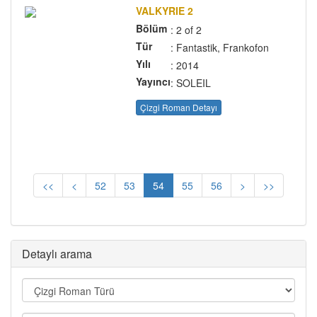
VALKYRIE 2
Bölüm
: 2 of 2
Tür
: Fantastik, Frankofon
Yılı
: 2014
Yayıncı
: SOLEIL
Çizgi Roman Detayı
<<
<
52
53
54
55
56
>
>>
Detaylı arama