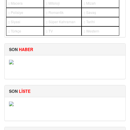
Macera
Mitoloji
Mizah
Polisiye
Romantik
Savaş
Siyasi
Süper Kahraman
Tarihi
Türkçe
TV
Western
SON
HABER
SUPERNATURAL: NEW
SON
LİSTE
STAN LEE: CAMEO SAHNELERİ