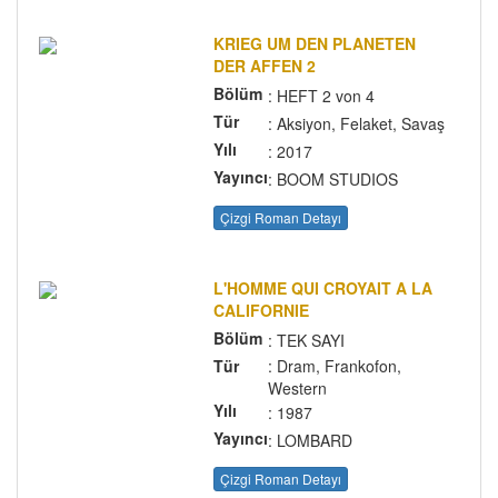
KRIEG UM DEN PLANETEN
DER AFFEN 2
Bölüm
: HEFT 2 von 4
Tür
: Aksiyon, Felaket, Savaş
Yılı
: 2017
Yayıncı
: BOOM STUDIOS
Çizgi Roman Detayı
L'HOMME QUI CROYAIT A LA
CALIFORNIE
Bölüm
: TEK SAYI
Tür
: Dram, Frankofon,
Western
Yılı
: 1987
Yayıncı
: LOMBARD
Çizgi Roman Detayı