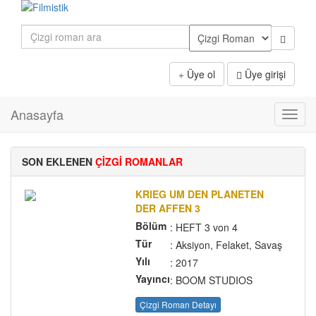
Üye ol
Üye girişi
Anasayfa
Toggl
navig
SON EKLENEN
ÇİZGİ ROMANLAR
KRIEG UM DEN PLANETEN
DER AFFEN 3
Bölüm
: HEFT 3 von 4
Tür
: Aksiyon, Felaket, Savaş
Yılı
: 2017
Yayıncı
: BOOM STUDIOS
Çizgi Roman Detayı