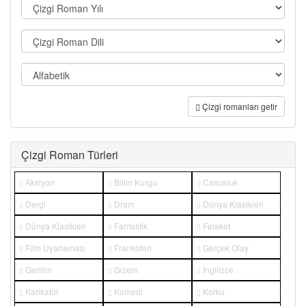
Çizgi romanları getir
Çizgi Roman Türleri
Aksiyon
Bilim Kurgu
Casusluk
Dergi
Dram
Dünya Klasikleri
Dünya Klasikleri
Fantastik
Felaket
Film Uyarlaması
Frankofon
Gerçek Olay
Gerilim
Gizem
İngilizce
Karikatür
Komedi
Korku