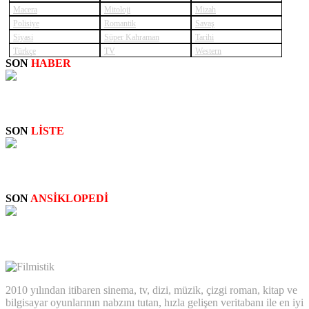
Macera
Mitoloji
Mizah
Polisiye
Romantik
Savaş
Siyasi
Süper Kahraman
Tarihi
Türkçe
TV
Western
SON
HABER
SUPERNATURAL: NEW
SON
LİSTE
STAN LEE: CAMEO SAHNELERİ
SON
ANSİKLOPEDİ
Big Bertha
2010 yılından itibaren sinema, tv, dizi, müzik, çizgi roman, kitap ve
bilgisayar oyunlarının nabzını tutan, hızla gelişen veritabanı ile en iyi