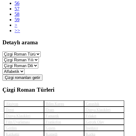
56
57
58
59
>
>>
Detaylı arama
Çizgi romanları getir
Çizgi Roman Türleri
Aksiyon
Bilim Kurgu
Casusluk
Dergi
Dram
Dünya Klasikleri
Dünya Klasikleri
Fantastik
Felaket
Film Uyarlaması
Frankofon
Gerçek Olay
Gerilim
Gizem
İngilizce
Karikatür
Komedi
Korku