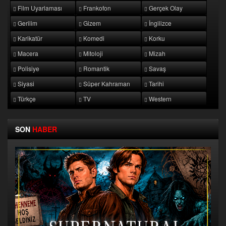
Film Uyarlaması
Frankofon
Gerçek Olay
Gerilim
Gizem
İngilizce
Karikatür
Komedi
Korku
Macera
Mitoloji
Mizah
Polisiye
Romantik
Savaş
Siyasi
Süper Kahraman
Tarihi
Türkçe
TV
Western
SON
HABER