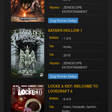
Yayıncı
: ZENESCOPE
ENTERTAINMENT
Çizgi Roman Detayı
SATAN'S HOLLOW 1
Bölüm
: 1 of 6
Tür
: Korku
Yılı
: 2016
Yayıncı
: ZENESCOPE
ENTERTAINMENT
Çizgi Roman Detayı
LOCKE & KEY: WELCOME TO
LOVECRAFT 6
Bölüm
: 6 of 6
Tür
: Dram, Fantastik, Gerilim,
Korku