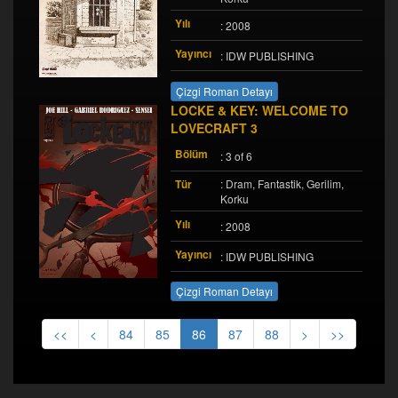
Yılı
: 2008
Yayıncı
: IDW PUBLISHING
Çizgi Roman Detayı
LOCKE & KEY: WELCOME TO
LOVECRAFT 3
Bölüm
: 3 of 6
Tür
: Dram, Fantastik, Gerilim,
Korku
Yılı
: 2008
Yayıncı
: IDW PUBLISHING
Çizgi Roman Detayı
<<
<
84
85
86
87
88
>
>>