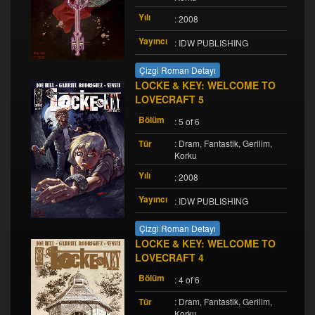
Yılı
: 2008
Yayıncı
: IDW PUBLISHING
Çizgi Roman Detayı
LOCKE & KEY: WELCOME TO
LOVECRAFT 5
Bölüm
: 5 of 6
Tür
: Dram, Fantastik, Gerilim,
Korku
Yılı
: 2008
Yayıncı
: IDW PUBLISHING
Çizgi Roman Detayı
LOCKE & KEY: WELCOME TO
LOVECRAFT 4
Bölüm
: 4 of 6
Tür
: Dram, Fantastik, Gerilim,
Korku