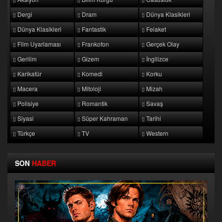
Dergi
Dram
Dünya Klasikleri
Dünya Klasikleri
Fantastik
Felaket
Film Uyarlaması
Frankofon
Gerçek Olay
Gerilim
Gizem
İngilizce
Karikatür
Komedi
Korku
Macera
Mitoloji
Mizah
Polisiye
Romantik
Savaş
Siyasi
Süper Kahraman
Tarihi
Türkçe
TV
Western
SON
HABER