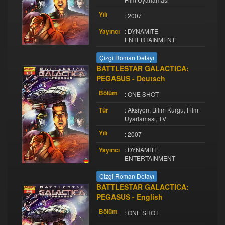
Yılı
: 2007
Yayıncı
: DYNAMITE
ENTERTAINMENT
Çizgi Roman Detayı
BATTLESTAR GALACTICA:
PEGASUS - Deutsch
Bölüm
: ONE SHOT
Tür
: Aksiyon, Bilim Kurgu, Film
Uyarlaması, TV
Yılı
: 2007
Yayıncı
: DYNAMITE
ENTERTAINMENT
Çizgi Roman Detayı
BATTLESTAR GALACTICA:
PEGASUS - English
Bölüm
: ONE SHOT