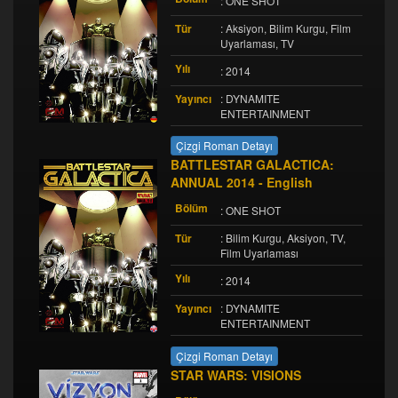
: ONE SHOT
Tür
: Aksiyon, Bilim Kurgu, Film
Uyarlaması, TV
Yılı
: 2014
Yayıncı
: DYNAMITE
ENTERTAINMENT
Çizgi Roman Detayı
BATTLESTAR GALACTICA:
ANNUAL 2014 - English
Bölüm
: ONE SHOT
Tür
: Bilim Kurgu, Aksiyon, TV,
Film Uyarlaması
Yılı
: 2014
Yayıncı
: DYNAMITE
ENTERTAINMENT
Çizgi Roman Detayı
STAR WARS: VISIONS