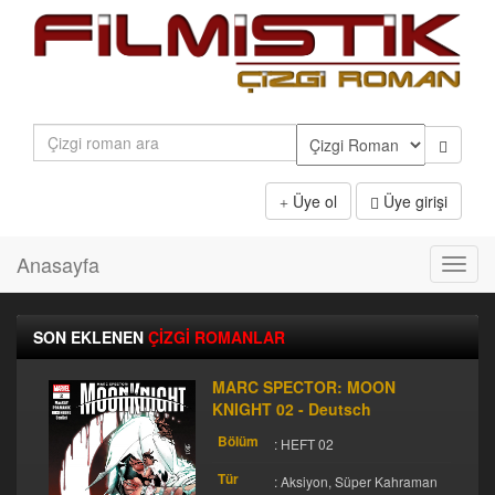
Üye ol
Üye girişi
Anasayfa
Toggl
navig
SON EKLENEN
ÇİZGİ ROMANLAR
MARC SPECTOR: MOON
KNIGHT 02 - Deutsch
Bölüm
: HEFT 02
Tür
: Aksiyon, Süper Kahraman