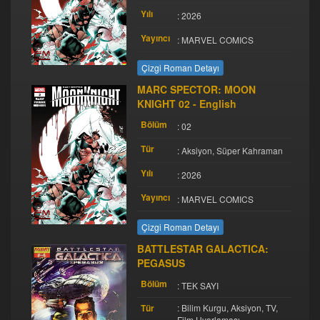
Yılı
: 2026
Yayıncı
: MARVEL COMICS
Çizgi Roman Detayı
MARC SPECTOR: MOON
KNIGHT 02 - English
Bölüm
: 02
Tür
: Aksiyon, Süper Kahraman
Yılı
: 2026
Yayıncı
: MARVEL COMICS
Çizgi Roman Detayı
BATTLESTAR GALACTICA:
PEGASUS
Bölüm
: TEK SAYI
Tür
: Bilim Kurgu, Aksiyon, TV,
Film Uyarlaması