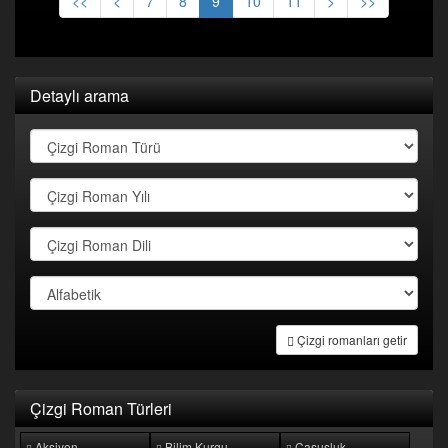
<<
<
7
8
9
10
11
>
>>
Detaylı arama
Çizgi romanları getir
Çizgi Roman Türleri
Aksiyon
Bilim Kurgu
Casusluk