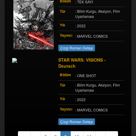
Bölüm
: TEK SAYI
Tür
: Bilim Kurgu, Aksiyon, Film
Uyarlaması
Yılı
: 2022
Yayıncı
: MARVEL COMICS
Çizgi Roman Detayı
STAR WARS: VISIONS -
Deutsch
Bölüm
: ONE SHOT
Tür
: Bilim Kurgu, Aksiyon, Film
Uyarlaması
Yılı
: 2022
Yayıncı
: MARVEL COMICS
Çizgi Roman Detayı