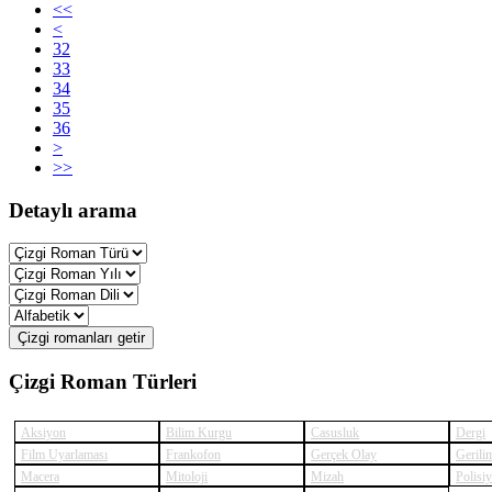
<<
<
32
33
34
35
36
>
>>
Detaylı arama
Çizgi romanları getir
Çizgi Roman Türleri
Aksiyon
Bilim Kurgu
Casusluk
Dergi
Film Uyarlaması
Frankofon
Gerçek Olay
Gerili
Macera
Mitoloji
Mizah
Polisi