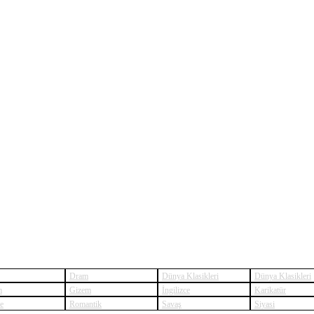
Dram
Dünya Klasikleri
Dünya Klasikleri
m
Gizem
İngilizce
Karikatür
ye
Romantik
Savaş
Siyasi