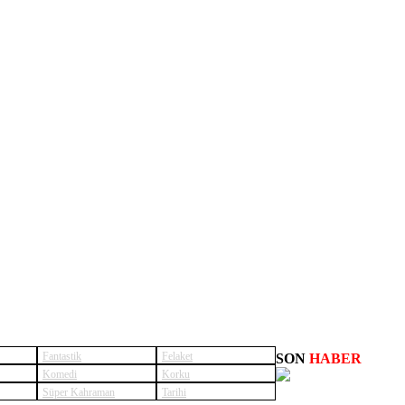
Fantastik
Felaket
SON
HABER
Komedi
Korku
Süper Kahraman
Tarihi