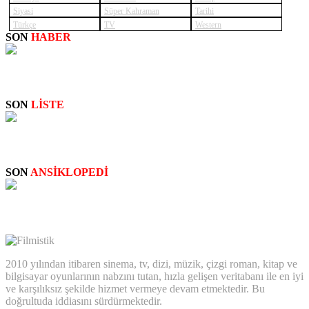
Siyasi
Süper Kahraman
Tarihi
Türkçe
TV
Western
SON
HABER
SUPERNATURAL: NEW
SON
LİSTE
STAN LEE: CAMEO SAHNELERİ
SON
ANSİKLOPEDİ
Big Bertha
2010 yılından itibaren sinema, tv, dizi, müzik, çizgi roman, kitap ve
bilgisayar oyunlarının nabzını tutan, hızla gelişen veritabanı ile en iyi
ve karşılıksız şekilde hizmet vermeye devam etmektedir. Bu
doğrultuda iddiasını sürdürmektedir.