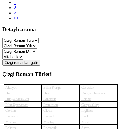
1
2
>
>>
Detaylı arama
Çizgi romanları getir
Çizgi Roman Türleri
Aksiyon
Bilim Kurgu
Casusluk
Dergi
Dram
Dünya Klasikleri
Dünya Klasikleri
Fantastik
Felaket
Film Uyarlaması
Frankofon
Gerçek Olay
Gerilim
Gizem
İngilizce
Karikatür
Komedi
Korku
Macera
Mitoloji
Mizah
Polisiye
Romantik
Savaş