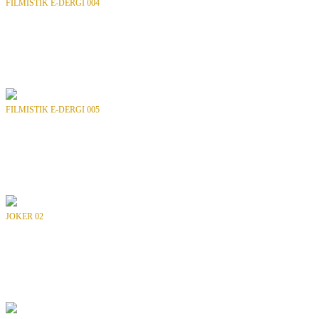
FILMISTIK E-DERGI 004
Bölüm
: SAYI 04
Tür
: Dergi
Yılı
: 2014
Yayıncı
: FILMISTIK
FILMISTIK E-DERGI 005
Bölüm
: SAYI 05
Tür
: Dergi
Yılı
: 2014
Yayıncı
: FILMISTIK
JOKER 02
Bölüm
: -
Tür
: Dergi
Yılı
: 1992
Yayıncı
: INTERPRESS