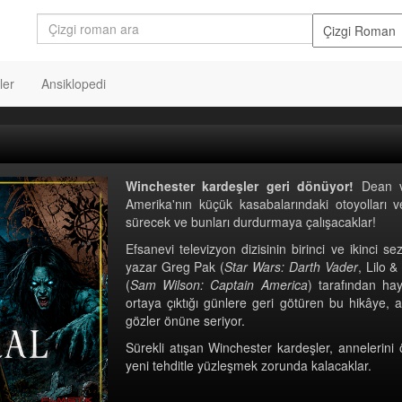
ler
Ansiklopedi
Winchester kardeşler geri dönüyor!
Dean ve
Amerika'nın küçük kasabalarındaki otoyolları ve
sürecek ve bunları durdurmaya çalışacaklar!
Efsanevi televizyon dizisinin birinci ve ikinci 
yazar Greg Pak (
Star Wars: Darth Vader
, Lilo 
(
Sam Wilson: Captain America
) tarafından hay
ortaya çıktığı günlere geri götüren bu hikâye, 
gözler önüne seriyor.
Sürekli atışan Winchester kardeşler, annelerin
yeni tehditle yüzleşmek zorunda kalacaklar.