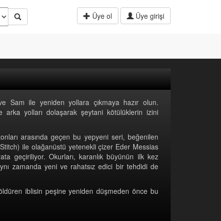
Üye ol
Üye girişi
 Sam ile yeniden yollara çıkmaya hazır olun.
 arka yolları dolaşarak şeytani kötülüklerin izini
sezonları arasında geçen bu yepyeni seri, beğenilen
& Stitch) ile olağanüstü yetenekli çizer Eder Messias
ata geçiriliyor. Okurları, karanlık büyünün ilk kez
aynı zamanda yeni ve rahatsız edici bir tehdidi de
i öldüren iblisin peşine yeniden düşmeden önce bu