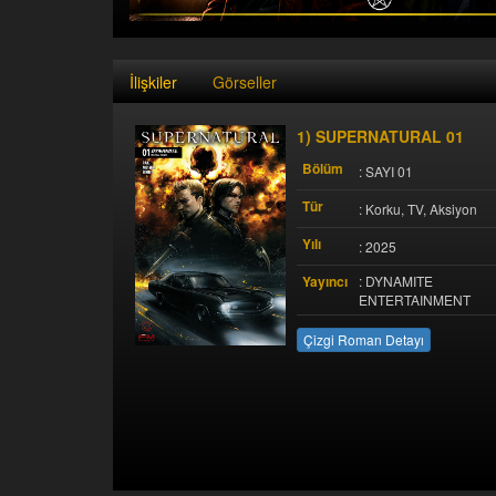
İlişkiler
Görseller
1) SUPERNATURAL 01
Bölüm
: SAYI 01
Tür
: Korku, TV, Aksiyon
Yılı
: 2025
Yayıncı
: DYNAMITE
ENTERTAINMENT
Çizgi Roman Detayı