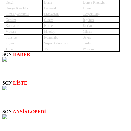
Dergi
Dram
Dünya Klasikleri
Dünya Klasikleri
Fantastik
Felaket
Film Uyarlaması
Frankofon
Gerçek Olay
Gerilim
Gizem
İngilizce
Karikatür
Komedi
Korku
Macera
Mitoloji
Mizah
Polisiye
Romantik
Savaş
Siyasi
Süper Kahraman
Tarihi
Türkçe
TV
Western
SON
HABER
SUPERNATURAL: NEW
SON
LİSTE
STAN LEE: CAMEO SAHNELERİ
SON
ANSİKLOPEDİ
Big Bertha