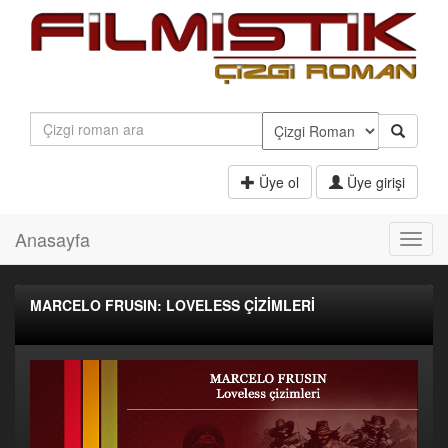
Üye ol
Üye girişi
Anasayfa
Toggl
navig
MARCELO FRUSIN: LOVELESS ÇİZİMLERİ