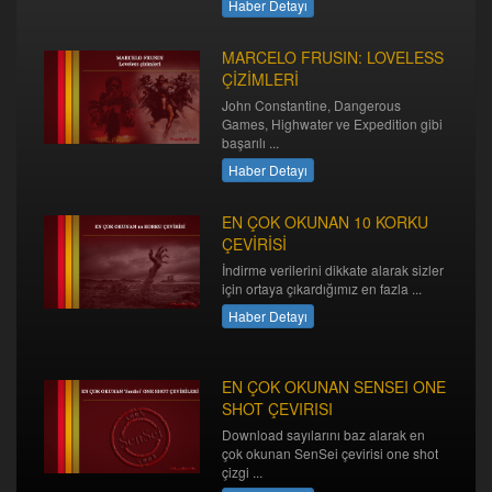
Haber Detayı
MARCELO FRUSIN: LOVELESS
ÇİZİMLERİ
John Constantine, Dangerous
Games, Highwater ve Expedition gibi
başarılı ...
Haber Detayı
EN ÇOK OKUNAN 10 KORKU
ÇEVİRİSİ
İndirme verilerini dikkate alarak sizler
için ortaya çıkardığımız en fazla ...
Haber Detayı
EN ÇOK OKUNAN SENSEI ONE
SHOT ÇEVIRISI
Download sayılarını baz alarak en
çok okunan SenSei çevirisi one shot
çizgi ...