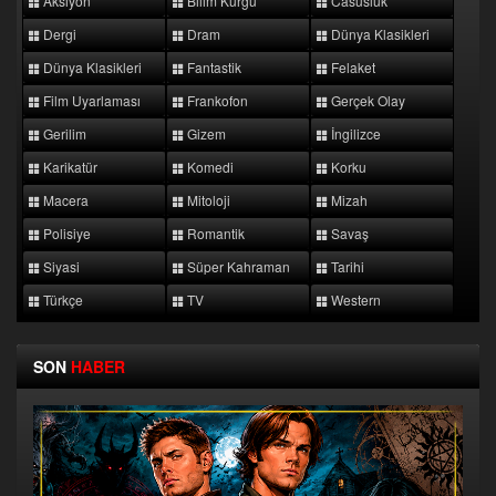
Aksiyon
Bilim Kurgu
Casusluk
Dergi
Dram
Dünya Klasikleri
Dünya Klasikleri
Fantastik
Felaket
Film Uyarlaması
Frankofon
Gerçek Olay
Gerilim
Gizem
İngilizce
Karikatür
Komedi
Korku
Macera
Mitoloji
Mizah
Polisiye
Romantik
Savaş
Siyasi
Süper Kahraman
Tarihi
Türkçe
TV
Western
SON
HABER